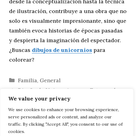
desde la conceptualización hasta la técnica
de ilustración, contribuye a una obra que no
solo es visualmente impresionante, sino que
también evoca historias de épocas pasadas
y despierta la imaginación del espectador.
¿Buscas
dibujos de unicornios
para
colorear?
Categorías
Familia
,
General
Diseño de Unicornios para Estampados
We value your privacy
de Ropa: Una Guía Creativa
Ilustrando Unicornios en Aventuras
We use cookies to enhance your browsing experience,
serve personalized ads or content, and analyze our
Épicas
traffic. By clicking "Accept All", you consent to our use of
cookies.