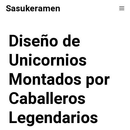
Saltar
Sasukeramen
Me
al
contenido
Diseño de
Unicornios
Montados por
Caballeros
Legendarios