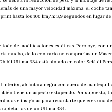
o se debe a la reducción de peso y al montaje de n
Además de una mayor velocidad máxima, el coche ta
sprint hasta los 100 km/h: 3,9 segundos en lugar de 
e todo de modificaciones estéticas. Pero oye, con un
orta mucho, de lo contrario no comprarías un Masera
Ghibli Ultima 334 está pintado en color Scià di Pers
 interior, alcántara negra con cuero de mantequill
mbién tiene un aspecto estupendo. Por supuesto, ti
rdados e insignias para recordarte que eres uno de
propietarios de un Ultima 334.