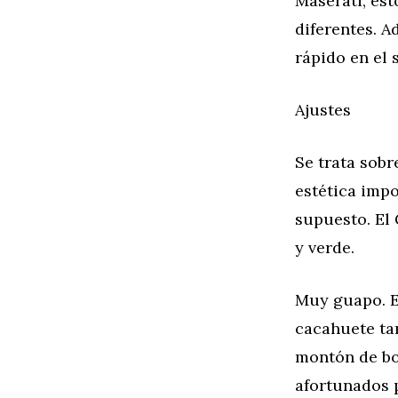
Maserati, est
diferentes. 
rápido en el 
Ajustes
Se trata sobr
estética imp
supuesto. El 
y verde.
Muy guapo. El
cacahuete ta
montón de bo
afortunados 