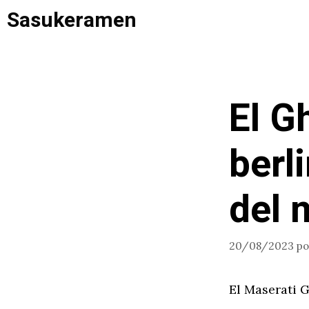
Saltar
Sasukeramen
al
contenido
El G
berl
del
20/08/2023
p
El Maserati G