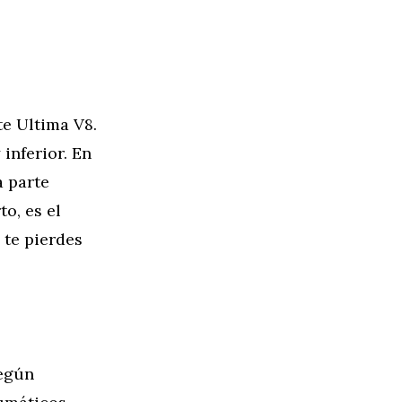
te Ultima V8.
inferior. En
a parte
o, es el
 te pierdes
según