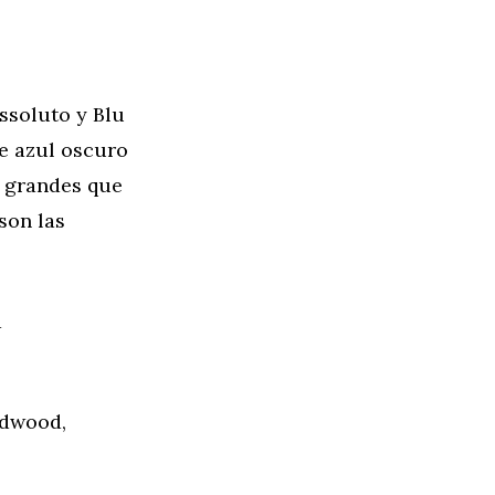
ssoluto y Blu
re azul oscuro
s grandes que
son las
a
odwood,