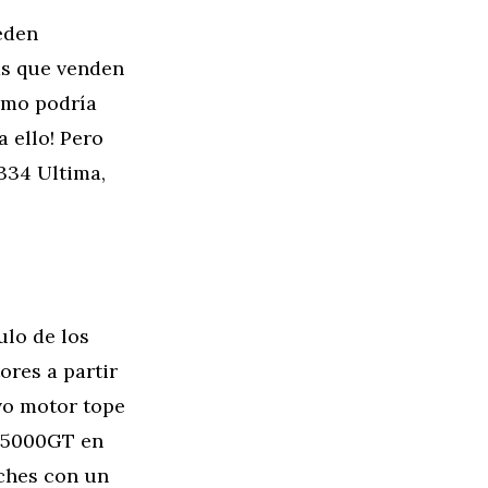
eden
as que venden
omo podría
 ello! Pero
 334 Ultima,
ulo de los
ores a partir
evo motor tope
l 5000GT en
oches con un