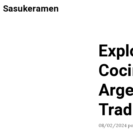
Saltar
Sasukeramen
al
contenido
Expl
Coci
Arge
Trad
08/02/2024
p