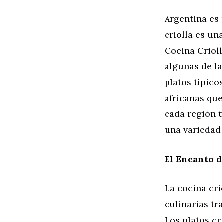
Argentina es 
criolla es un
Cocina Crioll
algunas de l
platos típico
africanas que
cada región t
una variedad
El Encanto d
La cocina cri
culinarias tr
Los platos cr