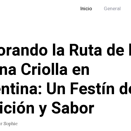
Inicio
General
orando la Ruta de 
na Criolla en
ntina: Un Festín d
ición y Sabor
or
Sophie