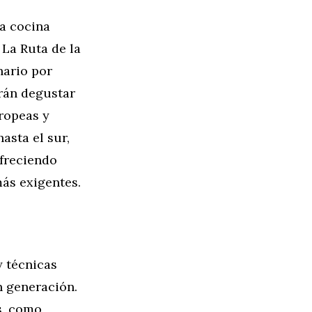
la cocina
 La Ruta de la
nario por
rán degustar
uropeas y
asta el sur,
ofreciendo
ás exigentes.
y técnicas
n generación.
s, como