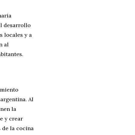
naria
l desarrollo
s locales y a
n al
bitantes.
imiento
argentina. Al
enen la
e y crear
 de la cocina