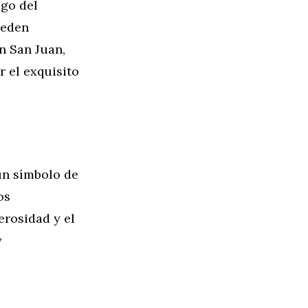
ago del
ueden
n San Juan,
 el exquisito
un símbolo de
os
erosidad y el
y