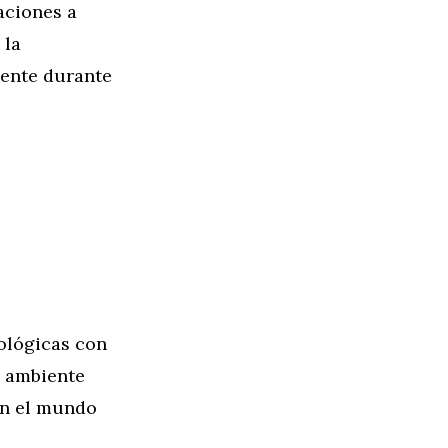
aciones a
 la
iente durante
ológicas con
o ambiente
en el mundo