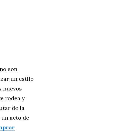
 no son
zar un estilo
s nuevos
te rodea y
utar de la
 un acto de
mprar