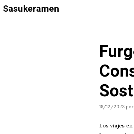
Saltar
Sasukeramen
al
contenido
Furg
Cons
Sost
18/12/2023
po
Los viajes e