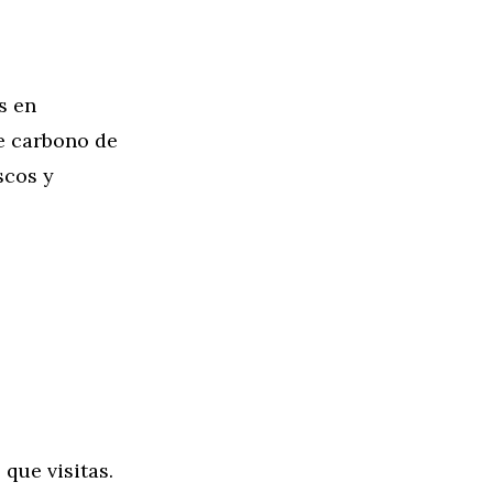
s en
de carbono de
scos y
que visitas.