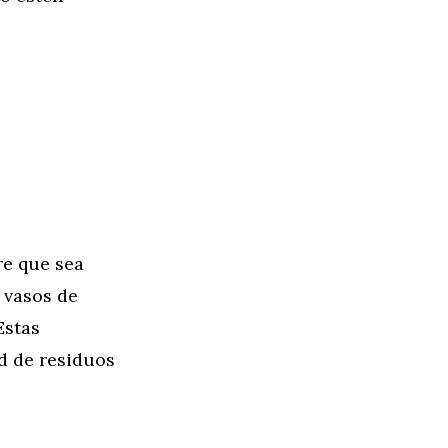
re que sea
y vasos de
Estas
d de residuos