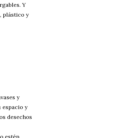
rgables. Y
 plástico y
nvases y
u espacio y
los desechos
do estén