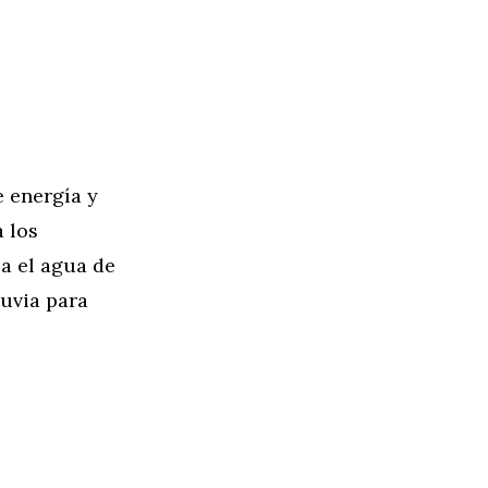
e energía y
 los
za el agua de
luvia para