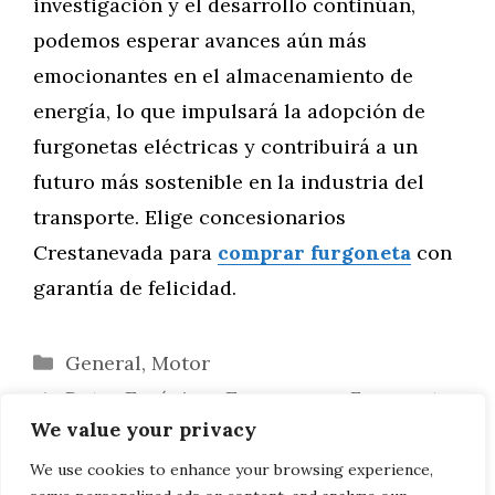
investigación y el desarrollo continúan,
podemos esperar avances aún más
emocionantes en el almacenamiento de
energía, lo que impulsará la adopción de
furgonetas eléctricas y contribuirá a un
futuro más sostenible en la industria del
transporte. Elige concesionarios
Crestanevada para
comprar furgoneta
con
garantía de felicidad.
Categorías
General
,
Motor
Rutas Escénicas Europeas en Furgoneta:
We value your privacy
Un Viaje Inolvidable por el Viejo Continente
Tecnologías de Eficiencia Energética
We use cookies to enhance your browsing experience,