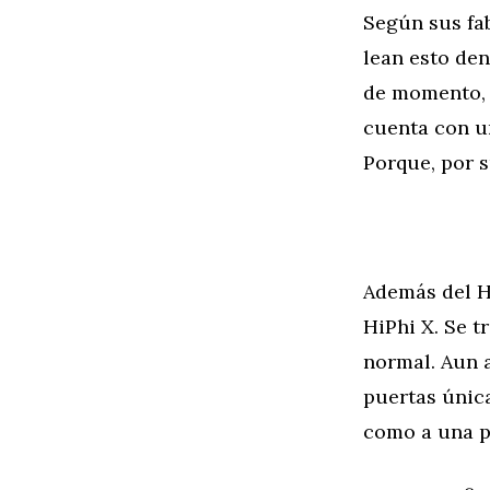
Según sus fab
lean esto den
de momento, e
cuenta con u
Porque, por 
Además del H
HiPhi X. Se t
normal. Aun a
puertas única
como a una po