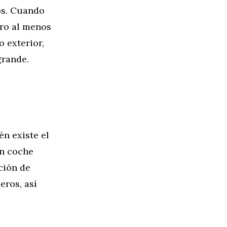
os. Cuando
ero al menos
 exterior,
grande.
n existe el
un coche
ción de
eros, así