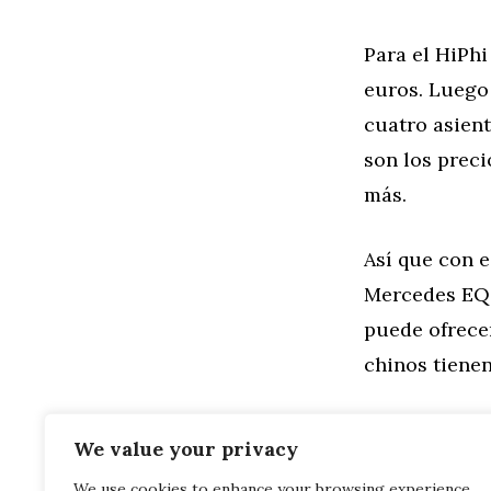
Para el HiPhi
euros. Luego 
cuatro asient
son los preci
más.
Así que con e
Mercedes EQS
puede ofrece
chinos tienen
We value your privacy
We use cookies to enhance your browsing experience,
Categorías