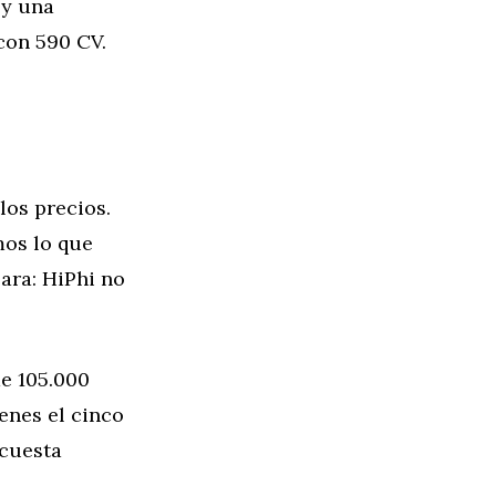
 y una
con 590 CV.
los precios.
mos lo que
lara: HiPhi no
de 105.000
enes el cinco
 cuesta