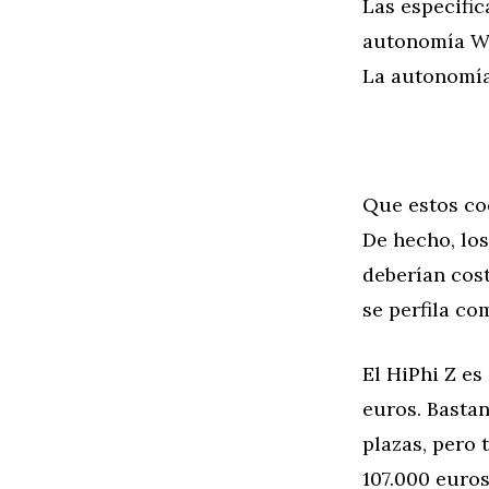
Las especific
autonomía WL
La autonomía
Que estos coc
De hecho, lo
deberían cost
se perfila c
El HiPhi Z es
euros. Bastan
plazas, pero
107.000 euros