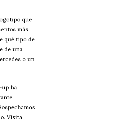
logotipo que
gmentos más
e qué tipo de
he de una
ercedes o un
t-up ha
tante
. Sospechamos
o. Visita