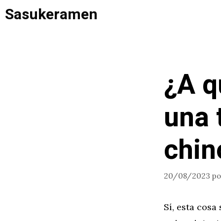
Saltar
Sasukeramen
al
contenido
¿A q
una 
chin
20/08/2023
p
Sí, esta cosa