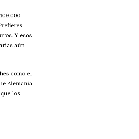
 109.000
Prefieres
uros. Y esos
garías aún
ches como el
que Alemania
 que los