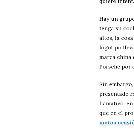
quiere intent
Hay un grupo 
tenga su coc
altos, la cos
logotipo lle
marca china 
Porsche por 
Sin embargo, 
presentado re
llamativo. En
que en el pr
motos ocasió